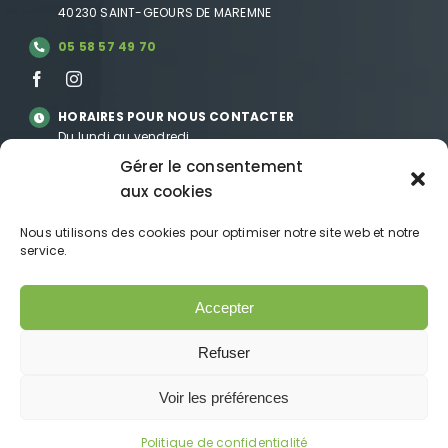
40230 SAINT-GEOURS DE MAREMNE
05 58 57 49 70
HORAIRES POUR NOUS CONTACTER
Du lundi au vendredi
09h-12h et 14h-18h
Gérer le consentement
aux cookies
NOUS CONTACTER
PAR MAIL
Nous utilisons des cookies pour optimiser notre site web et notre
PARRAINAGE
service.
MENTIONS LÉGALES
POLITIQUE DE CONFIDENTIALITÉ
Accepter
FOIRE AUX QUESTIONS
Refuser
Voir les préférences
Copyright © 2022 – CDM. Tous droits réservés. Réalisation
& Hébergement : Adiane SAS – Dax –
www.adiane.com
Politique de confidentialité