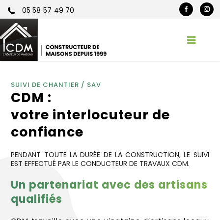
Passer
05 58 57 49 70
au
contenu
Toggl
Naviga
Accueil
SUIVI DE CHANTIER / SAV
CDM :
CDM
votre interlocuteur de
confiance
Services
PENDANT TOUTE LA DURÉE DE LA CONSTRUCTION, LE SUIVI
Réalisations
EST EFFECTUÉ PAR LE CONDUCTEUR DE TRAVAUX CDM.
Un partenariat avec des artisans
Contact
qualifiés