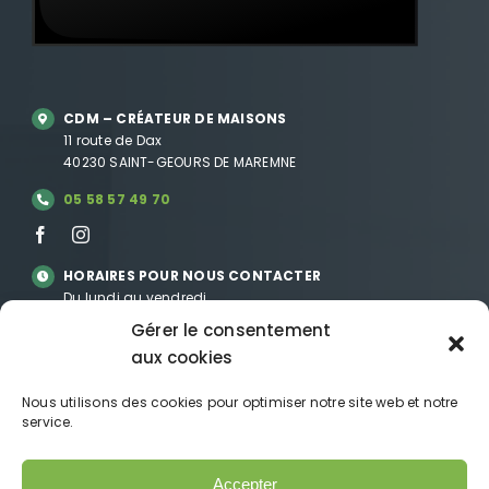
CDM – CRÉATEUR DE MAISONS
11 route de Dax
40230 SAINT-GEOURS DE MAREMNE
05 58 57 49 70
HORAIRES POUR NOUS CONTACTER
Du lundi au vendredi
09h-12h et 14h-18h
Gérer le consentement
aux cookies
NOUS CONTACTER
PAR MAIL
Nous utilisons des cookies pour optimiser notre site web et notre
PARRAINAGE
service.
MENTIONS LÉGALES
POLITIQUE DE CONFIDENTIALITÉ
Accepter