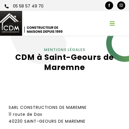
Passer
05 58 57 49 70
au
contenu
Toggl
Naviga
Accueil
MENTIONS LÉGALES
CDM à Saint-Geours de
CDM
Maremne
Services
Réalisations
SARL CONSTRUCTIONS DE MAREMNE
Contact
11 route de Dax
40230 SAINT-GEOURS DE MAREMNE