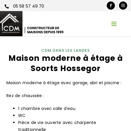
Passer
05 58 57 49 70
au
contenu
Toggl
Naviga
Accueil
CDM DANS LES LANDES
Maison moderne à étage à
CDM
Soorts Hossegor
Services
Maison moderne à étage avec garage, abri et piscine :
Réalisations
Rez de chaussée :
1 chambre avec salle d’eau
Contact
WC
Pièce de vie ouverte avec charpente
traditionnelle